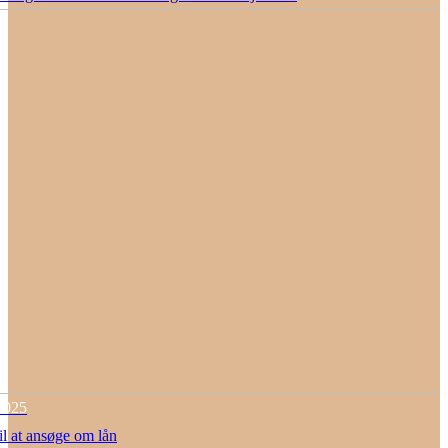
2025
il at ansøge om lån