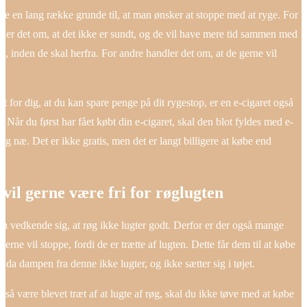
e en lang række grunde til, at man ønsker at stoppe med at ryge. For
er det om, at det ikke er sundt, og de vil have mere tid sammen med
ie, inden de skal herfra. For andre handler det om, at de gerne vil
e.
igt for dig, at du kan spare penge på dit rygestop, er en e-cigaret også
g. Når du først har fået købt din e-cigaret, skal den blot fyldes med e-
og næ. Det er ikke gratis, men det er langt billigere at købe end
vil gerne være fri for røglugten
an vedkende sig, at røg ikke lugter godt. Derfor er der også mange
gerne vil stoppe, fordi de er trætte af lugten. Dette får dem til at købe
, da dampen fra denne ikke lugter, og ikke sætter sig i tøjet.
gså være blevet træt af at lugte af røg, skal du ikke tøve med at købe