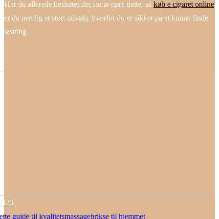
. Har du allerede besluttet dig for at gøre dette, så
køb e cigaret online
nder du nemlig et stort udvalg, hvorfor du er sikker på at kunne finde
 løsning.
2026
te guide til kvalitetsmassagebrikse til hjemmet