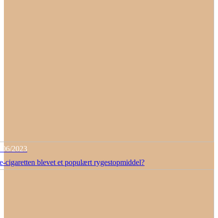
/06/2023
e-cigaretten blevet et populært rygestopmiddel?