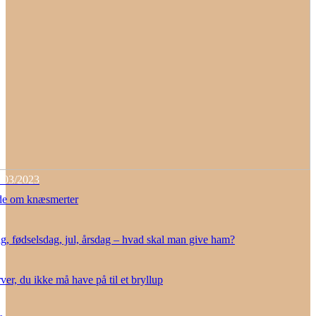
/03/2023
de om knæsmerter
g, fødselsdag, jul, årsdag – hvad skal man give ham?
rver, du ikke må have på til et bryllup