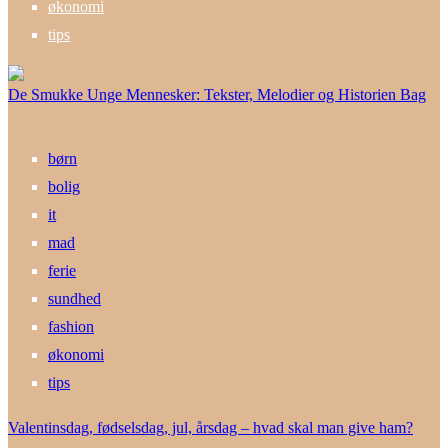
økonomi
tips
De Smukke Unge Mennesker: Tekster, Melodier og Historien Bag
børn
bolig
it
mad
ferie
sundhed
fashion
økonomi
tips
Valentinsdag, fødselsdag, jul, årsdag – hvad skal man give ham?