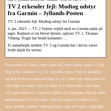
TV 2 erkender fejl: Modtog udstyr
fra Garmin – Jyllands-Posten
TV 2 erkender fejl: Modtog udstyr fra Garmin
4. jan. 2023 — TV 2 Vejrets vejrbil med en Garmin-radar på
taget. Radaren er nu blevet fjernet, oplyser TV 2. Thomas
Vibjerg. Nogle har betalt kontanter …
Et samarbejde mellem TV 2 og Garmin har i årevis været
holdt skjult for seerne.
Keywords: tv2 radar, vejret radar, tv2 vejret radar, radar tv2, tv2
vejr radar, vejrradar tv2, tv2 vejrradar, https://vejr.tv2.dk/radar-
fra-dmi-nedboer-i-danmark-lige-nu, tv2 radar vejr, dmi radar tv2,
vejret lige nu radar, vejr tv2 radar, tv 2 vejret radar, vejr radar
tv2, vejret radar tv2, vejret tv2 radar, tv2 regnradar, vejr på rader,
nedbørsradar tv2, tv2 rader, vejret på radar, tv2 vejrkort, tv2
radar nedbør, nedbør i danmark kort, radar tv2 vejret, regnradar