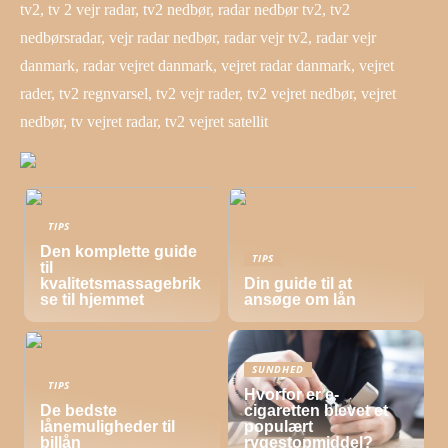
tv2, tv 2 vejr radar, tv2 nedbør, radar nedbør tv2, tv2
nedbørsradar, vejr radar nedbør, radar vejr tv2, radar vejr
danmark, radar vejret danmark, vejret radar danmark, vejret
rader, tv2 regnvarsel, tv2 vejr rader, tv2 vejret nedbør, vejret
nedbør, tv vejret radar, tv2 vejret satellit
TIPS
Den komplette guide
TIPS
til
kvalitetsmassagebrik
Din guide til at
se til hjemmet
ansøge om lån
SUNDHED
TIPS
Hvorfor er e-
De bedste
cigaretten blevet et
lånemuligheder til
populært
billån
rygestopmiddel?