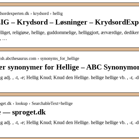
ydsordexperten.dk › krydsord › hellig
G – Krydsord – Løsninger – KrydsordExp
elliget, religiøse, hellige, guddommelige, helliggjort, ærværdige, dediker
e, …
nish.abcthesaurus.com › synonyms_for_hellige
er synonymer for Hellige – ABC Synonymo
ig adj. , -t, -e; Hellig Knud; Knud den Hellige. hellige hellige vb. , -r, -
roget.dk › lookup › SearchableText=hellige
e — sproget.dk
ig adj. , -t, -e; Hellig Knud; Knud den Hellige. hellige hellige vb. , -r, -