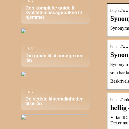
TIPS
Den komplette guide til
http s://w
kvalitetsmassagebrikse til
Synon
hjemmet
Synonymer f
http s://w
TIPS
Synon
Din guide til at ansøge om
lån
Synonym f
som har k
Beskrivel
TIPS
De bedste lånemuligheder
http s://or
til billån
helli
Vi fandt 5
Det er mul