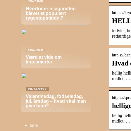
SUNDHED
Hvorfor er e-cigaretten
http s://kr
blevet et populært
rygestopmiddel?
HELLI
indviet, h
retfærdig
SUNDHED
http s://da
Værd at vide om
Hvad 
knæsmerter
hellig hell
midlet; …
28/10/2022
Valentinsdag, fødselsdag,
http s://sp
jul, årsdag – hvad skal man
hellig
give ham?
hellig hell
midlet; …
børn