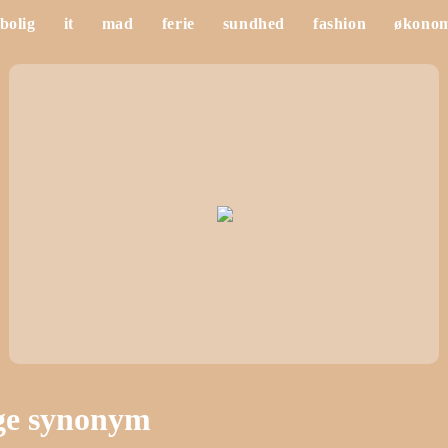
bolig
it
mad
ferie
sundhed
fashion
økono
ge synonym