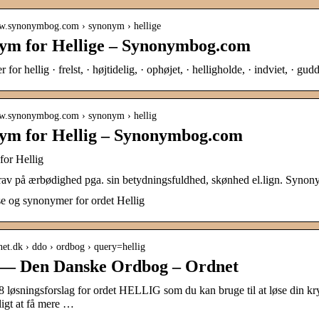
ww.synonymbog.com › synonym › hellige
ym for Hellige – Synonymbog.com
or hellig · frelst, · højtidelig, · ophøjet, · helligholde, · indviet, · gud
ww.synonymbog.com › synonym › hellig
ym for Hellig – Synonymbog.com
or Hellig
rav på ærbødighed pga. sin betydningsfuldhed, skønhed el.lign. Synon
se og synonymer for ordet Hellig
dnet.dk › ddo › ordbog › query=hellig
g — Den Danske Ordbog – Ordnet
8 løsningsforslag for ordet HELLIG som du kan bruge til at løse din k
igt at få mere …