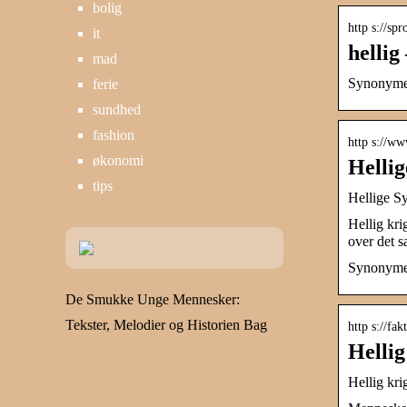
bolig
http s://sp
it
hellig
mad
Synonymer
ferie
sundhed
fashion
http s://w
økonomi
Helli
tips
Hellige 
Hellig kri
over det 
Synonymer
De Smukke Unge Mennesker:
Tekster, Melodier og Historien Bag
http s://fak
Hellig
Hellig krig