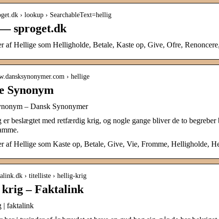
roget.dk › lookup › SearchableText=hellig
 — sproget.dk
 af Hellige som Helligholde, Betale, Kaste op, Give, Ofre, Renoncer
ww.dansksynonymer.com › hellige
ge Synonym
Synonym – Dansk Synonymer
g er beslægtet med retfærdig krig, og nogle gange bliver de to begrebe
samme.
 af Hellige som Kaste op, Betale, Give, Vie, Fromme, Helligholde, H
talink.dk › titelliste › hellig-krig
 krig – Faktalink
 | faktalink