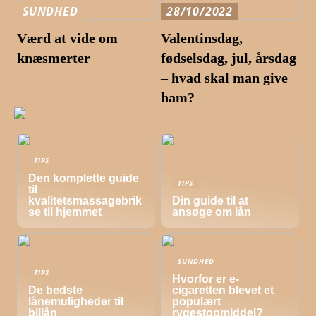
SUNDHED
28/10/2022
Værd at vide om
Valentinsdag,
knæsmerter
fødselsdag, jul, årsdag
– hvad skal man give
ham?
TIPS
Den komplette guide
TIPS
til
kvalitetsmassagebrik
Din guide til at
se til hjemmet
ansøge om lån
SUNDHED
TIPS
Hvorfor er e-
De bedste
cigaretten blevet et
lånemuligheder til
populært
billån
rygestopmiddel?