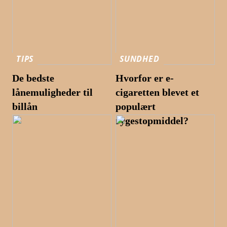
TIPS
SUNDHED
De bedste
Hvorfor er e-
lånemuligheder til
cigaretten blevet et
billån
populært
rygestopmiddel?