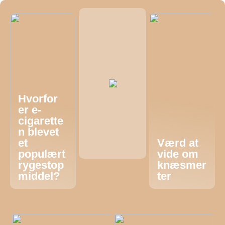
Hvorfor
er e-
cigarette
n blevet
et
Værd at
populært
vide om
rygestop
knæsmer
middel?
ter